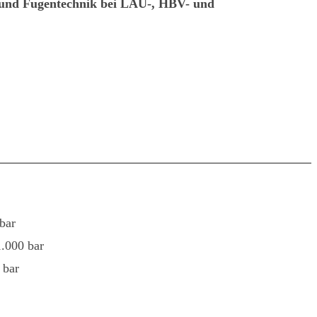
 und Fugentechnik bei LAU-, HBV- und
bar
1.000 bar
 bar